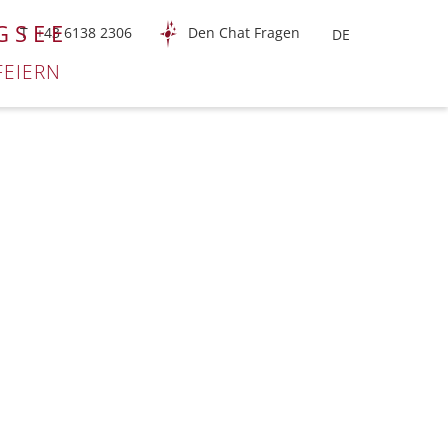
GSEE
T +43 6138 2306
Den Chat Fragen
FEIERN