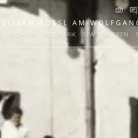
WEISSEN RÖSSL AM WOLFGAN
L
WOHNEN
KULINARIK
SPA
ERLEBEN