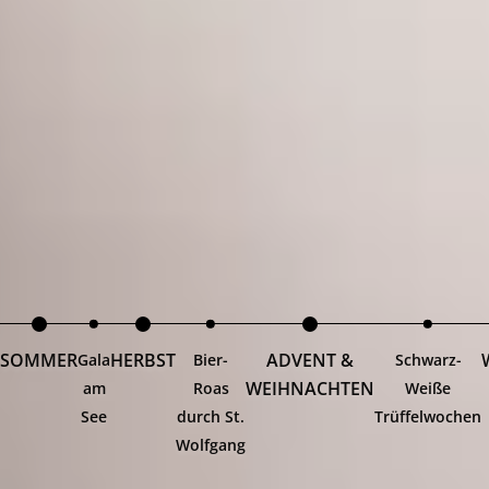
SOMMER
HERBST
ADVENT &
Gala
Bier-
Schwarz-
WEIHNACHTEN
am
Roas
Weiße
See
durch St.
Trüffelwochen
Wolfgang