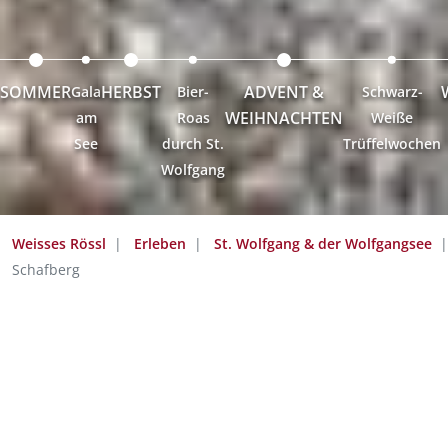
SOMMER
HERBST
ADVENT &
Gala
Bier-
Schwarz-
WEIHNACHTEN
am
Roas
Weiße
See
durch St.
Trüffelwochen
Wolfgang
Weisses Rössl
Erleben
St. Wolfgang & der Wolfgangsee
Schafberg