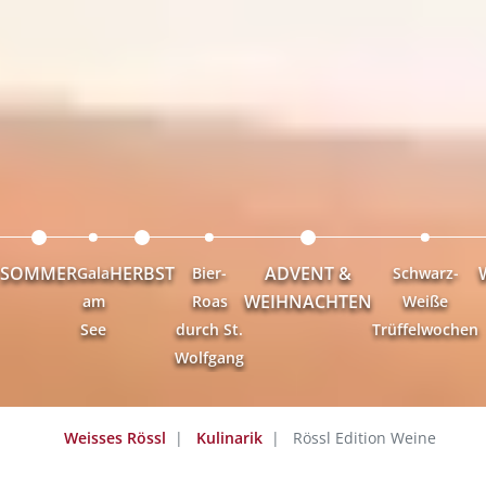
SOMMER
HERBST
ADVENT &
Gala
Bier-
Schwarz-
WEIHNACHTEN
am
Roas
Weiße
See
durch St.
Trüffelwochen
Wolfgang
Weisses Rössl
Kulinarik
Rössl Edition Weine