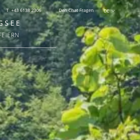
T +43 6138 2306
Den Chat Fragen
GSEE
FEIERN