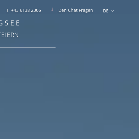
T +43 6138 2306
Den Chat Fragen
GSEE
FEIERN