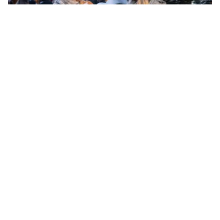
IM LICHTERGLANZ DER
VORFREUDE
Mit jedem Tag im Advent wächst die Vorfreude,
während die Lichter und Klänge uns immer mehr
verzaubern und die Tage in ein immer wärmeres,
strahlenderes Licht tauchen. Der Zauber des Wartens
wird greifbar, bis Weihnachten schließlich in seiner
vollen Pracht erstrahlt. Die festlich geschmückten