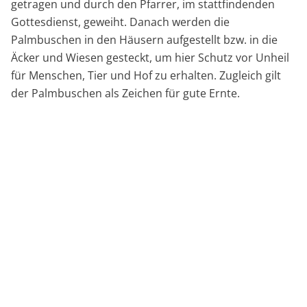
getragen und durch den Pfarrer, im stattfindenden
Gottesdienst, geweiht. Danach werden die
Palmbuschen in den Häusern aufgestellt bzw. in die
Äcker und Wiesen gesteckt, um hier Schutz vor Unheil
für Menschen, Tier und Hof zu erhalten. Zugleich gilt
der Palmbuschen als Zeichen für gute Ernte.
Hingegen stehen der Karfreitag und Karsamstag ganz
im Zeichen der Ratschenbuben, die mit ihren Ratschen
die Bevölkerung an die Gebets- und Gottesdienstzeiten
erinnern, da in der Karwoche von Gründonnerstag bis
zur Osternacht die Kirchenglocken verstummen. Je
nach Region gibt es verschiedene Formen und Arten
von Ratschen. Auf den Streifzügen von Haus zu Haus
wird das Leid und der Tod Jesu wieder in die
Erinnerungen der Menschen gerufen. Seien Sie mit
dabei, wenn es wieder rumpelt, klappert und