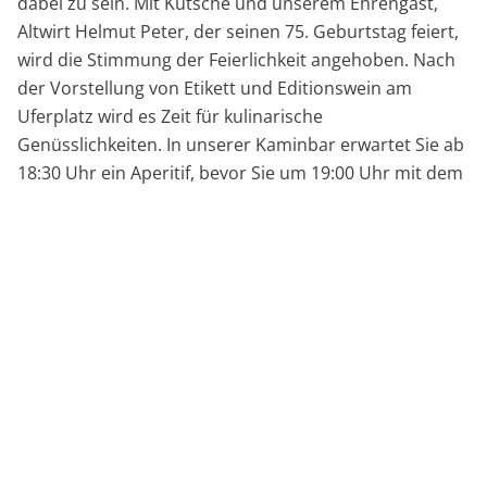
dabei zu sein. Mit Kutsche und unserem Ehrengast,
Altwirt Helmut Peter, der seinen 75. Geburtstag feiert,
wird die Stimmung der Feierlichkeit angehoben. Nach
der Vorstellung von Etikett und Editionswein am
Uferplatz wird es Zeit für kulinarische
Genüsslichkeiten. In unserer Kaminbar erwartet Sie ab
18:30 Uhr ein Aperitif, bevor Sie um 19:00 Uhr mit dem
6-Gang Menü auf Poll’s Kaiserterrasse in den puren
Genuss kommen. Mit dabei sind auch unsere
Hauswinzer Szigeti, Pichler und Gager. Diese sorgen
für die passende Weinbegleitung bei unserem
Kulinarium am See.
Am Samstag, dem 22. April erwartet Sie dann von 11:00
bis 17:00 Uhr das Weindorf am Uferplatz mit 6 Winzern
und kleinen Köstlichkeiten von Resch&Frisch. Für
musikalische Unterhaltung sorgen Richi Loidl & Friends