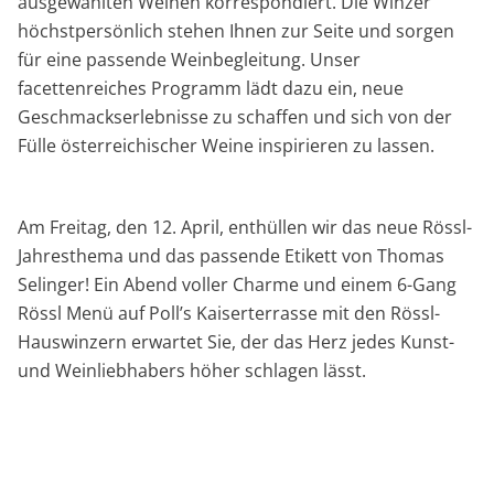
ausgewählten Weinen korrespondiert. Die Winzer
höchstpersönlich stehen Ihnen zur Seite und sorgen
für eine passende Weinbegleitung. Unser
facettenreiches Programm lädt dazu ein, neue
Geschmackserlebnisse zu schaffen und sich von der
Fülle österreichischer Weine inspirieren zu lassen.
Am Freitag, den 12. April, enthüllen wir das neue Rössl-
Jahresthema und das passende Etikett von Thomas
Selinger! Ein Abend voller Charme und einem 6-Gang
Rössl Menü auf Poll’s Kaiserterrasse mit den Rössl-
Hauswinzern erwartet Sie, der das Herz jedes Kunst-
und Weinliebhabers höher schlagen lässt.
Am Samstag, den 13. April, starten wir um 11:00 Uhr
mit der exklusiven Wine the Lake Verkostung