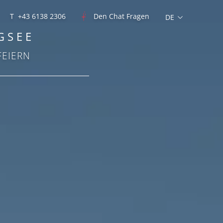
T +43 6138 2306
Den Chat Fragen
GSEE
FEIERN