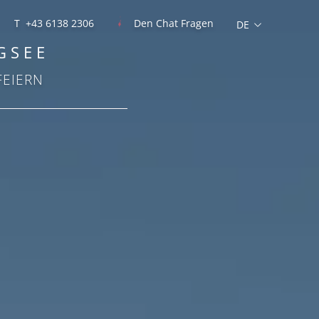
T +43 6138 2306
Den Chat Fragen
GSEE
FEIERN