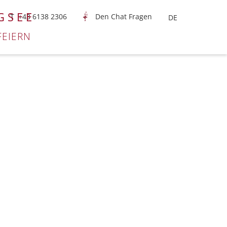
GSEE
T +43 6138 2306
Den Chat Fragen
FEIERN