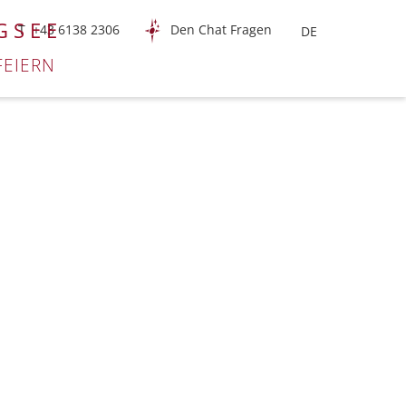
GSEE
T +43 6138 2306
Den Chat Fragen
FEIERN