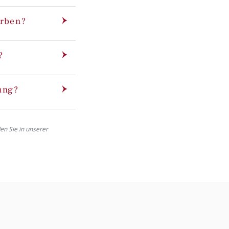
erben?
?
ung?
den Sie in unserer