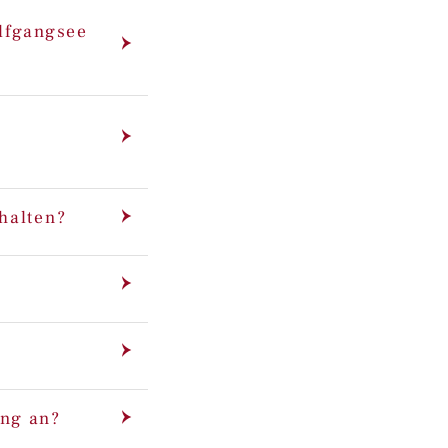
lfgangsee
halten?
ung an?