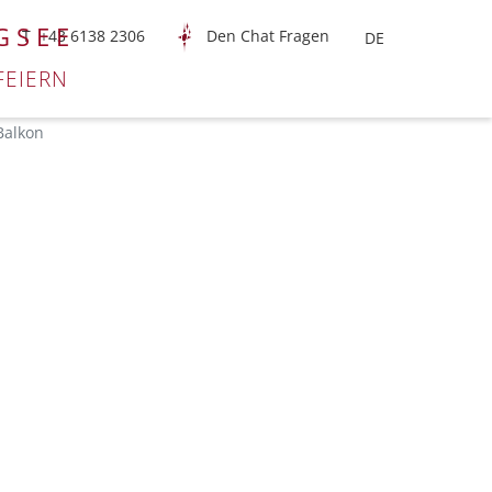
GSEE
T +43 6138 2306
Den Chat Fragen
FEIERN
Balkon